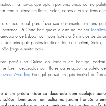
mática. Há noivos que optam por uma única cor na palet
har com subtons: em flores, velas, copos e outros itens dec
 é o local ideal para fazer seu casamento em tons pasté
 pertenceu à Corte Portuguesa e está na melhor 
localiz
aeroporto de Lisboa, com dois hotéis a 5 minutos de distâ
dos principais pontos turísticos: Torre de Belém, Sintra, Es
 São Jorge e muito mais.
ns pastéis na Quinta do Torneiro em Portugal podem 
s se forem decorados com flores da estação na paleta de 
Flowers Wedding
 Portugal possui um guia incrível de flor
o é um prédio histórico decorado com azulejos portugu
s salões iluminados, um belíssimo jardim francês e um
ideal para realizar seu casamento em tons pastéis em Port