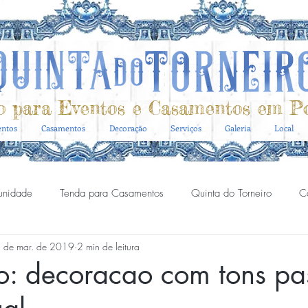
o para Eventos e Casamentos em Po
entos
Casamentos
Decoração
Serviços
Galeria
Local
unidade
Tenda para Casamentos
Quinta do Torneiro
C
 de mar. de 2019
2 min de leitura
porativos
Espaço eventos corporate
Casa do Marques
o: decoracao com tons pas