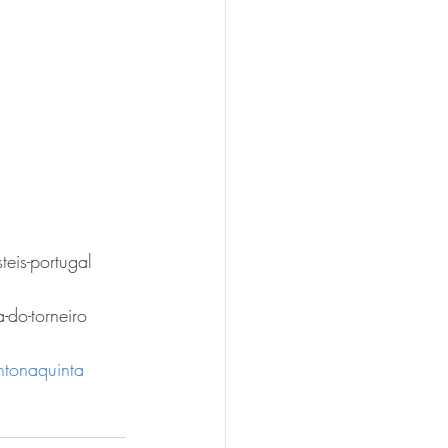
eis-portugal
-do-torneiro
tonaquinta