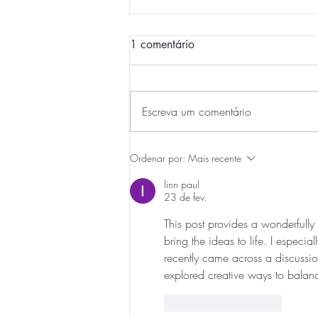
1 comentário
Escreva um comentário
Guide du Mariage au Portugal
Ordenar por:
Mais recente
Quinta do Torneiro
linn paul
23 de fev.
This post provides a wonderfully
bring the ideas to life. I especia
recently came across a discussio
explored creative ways to balance
Curtir
Responder