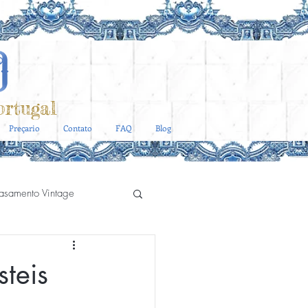
rtugal
Preçario
Contato
FAQ
Blog
asamento Vintage
Catering Casa do Marques
teis