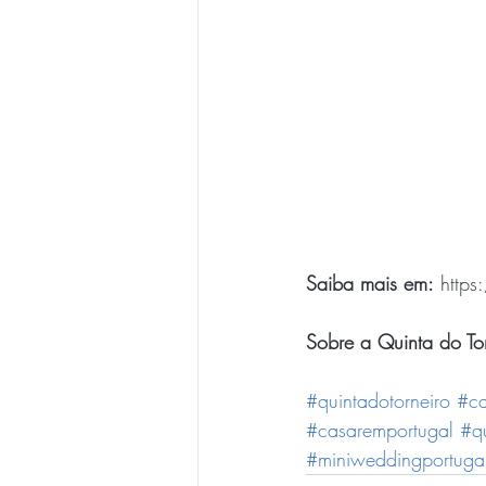
Saiba mais em:
 https
Sobre a Quinta do Tor
#quintadotorneiro
#ca
#casaremportugal
#qu
#miniweddingportuga