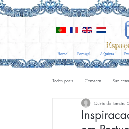
Espaç
Home
Portugal
A Quinta
Ev
Todos posts
Começar
Sua com
Quinta do Torneiro
6
Eventos corporate
Eventos cor
Inspiraca
Casamento