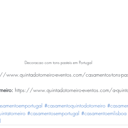
Decoracao com tons pasteis em Portugal
://www.quintadotorneiro-eventos.com/casamentos-tons-past
neiro:
 https://www.quintadotorneiro-eventos.com/a-quinta
samentoemportugal
#casamentoquintodotorneiro
#casamen
intatorneiro
#casamentosemportugal
#casamentoemlisboa
l