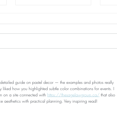
Casamento de Destino na
Guia
Quinta do Torneiro
Quin
 detailed guide on pastel decor — the examples and photos really 
lly liked how you highlighted subtle color combinations for events. I 
n on a site connected with 
https://thesagelawgroup.ca/
 that also 
 aesthetics with practical planning. Very inspiring read!