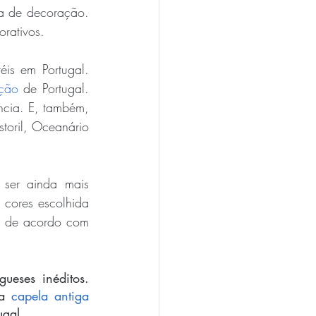
a de decoração. 
orativos.
is em Portugal. 
ação
 de Portugal. 
ncia. E, também, 
toril, Oceanário 
ser ainda mais 
cores escolhida 
es de acordo com 
eses inéditos. 
a 
capela antiga
ugal. 