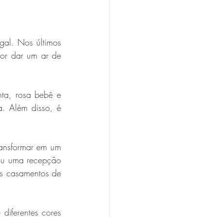
al. Nos últimos 
or dar um ar de 
a, rosa bebê e 
. Além disso, é 
ansformar em um 
 ou uma recepção 
os casamentos de 
iferentes cores 