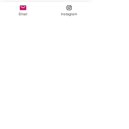
Email
Instagram
Nos encontre no
Google Maps
EMAIL:
events@lisbonweddingplanner.com
Celular/ Whatsapp:
+351 938 903 880
Joana
©2018 Quinta do Torneiro eventos Lisboa
Nome