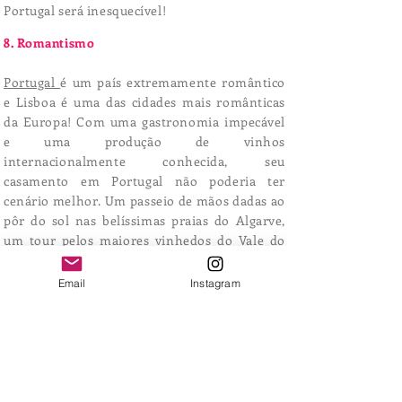
Portugal será inesquecível!
8. Romantismo
Portugal
é um país extremamente romântico
e Lisboa é uma das cidades mais românticas
da Europa! Com uma gastronomia impecável
e uma produção de vinhos
internacionalmente conhecida, seu
casamento em Portugal não poderia ter
cenário melhor. Um passeio de mãos dadas ao
pôr do sol nas belíssimas praias do Algarve,
um tour pelos maiores vinhedos do Vale do
Douro, um passeio pelas encantadoras ruas do
Porto (classificada como patrimônio mundial
Email
Instagram
pela UNESCO) ou inesquecíveis dias na
histórica Lisboa são a escolha certa para o seu
casamento em Portugal.
9. Pastéis de Belém