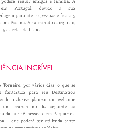
e poderá reunir amigos e família. A
m Portugal, devido à sua
edagem para ate 16 pessoas e fica a 5
com Piscina. A 10 minutos dirigindo,
 5 estrelas de Lisboa.
IÊNCIA INCRÍVEL
o Torneiro
, por vários dias, o que se
e fantástica para seu Destination
endo inclusive planear um welcome
e um brunch no dia seguinte ao
oda ate 16 pessoas, em 6 quartos.
pal
- que poderá ser utilizada tanto
ara os preparativos ds N
oiva.