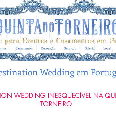
o para Eventos e Casamentos em Po
entos
Casamentos
Decoração
Serviços
Galeria
Local
estination Wedding em Portug
TION WEDDING INESQUECÍVEL NA QU
TORNEIRO