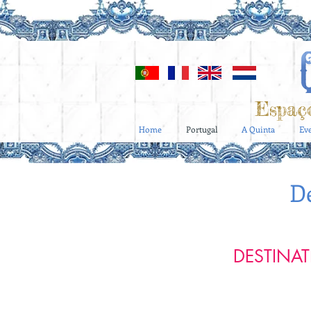
Espaç
Home
Portugal
A Quinta
Ev
D
DESTINA