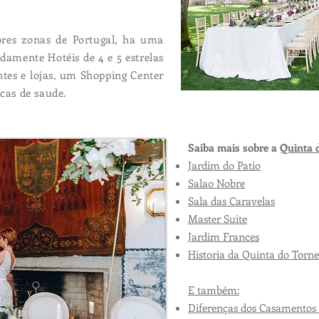
res zonas de Portugal, ha uma
amente Hotéis de 4 e 5 estrelas
tes e lojas, um Shopping Center
icas de saude.
Saiba mais sobre a
Quinta 
Jardim do Patio
Salao Nobre
Sala das Caravelas
Master Suite
Jardim Frances
Historia da Quinta do Torne
E também:
Diferenças dos Casamentos 