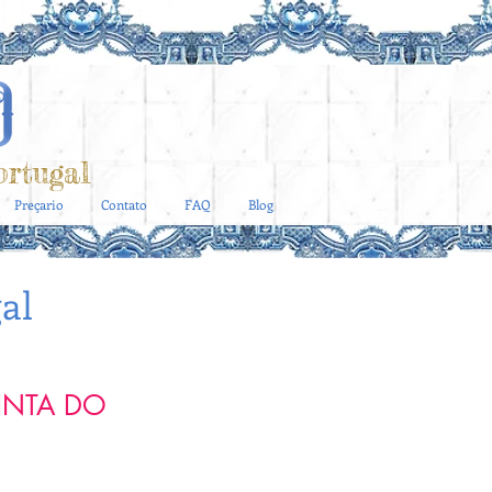
rtugal
Preçario
Contato
FAQ
Blog
al
INTA DO