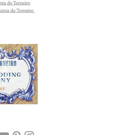
ta do Torneiro
inta do Torneiro
estination-wedding-portugal.com/