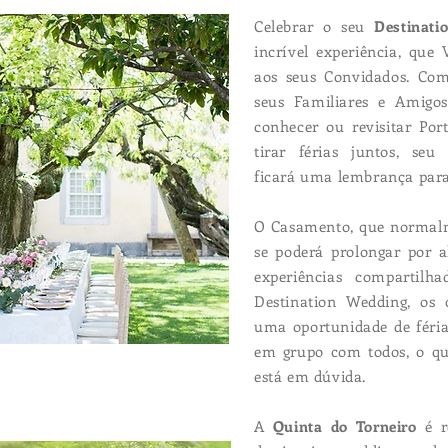
Celebrar o seu
Destinat
incrível experiência, qu
aos seus Convidados. Co
seus Familiares e Amigos
conhecer ou revisitar Por
tirar férias juntos, se
ficará uma lembrança para
O Casamento, que normalm
se poderá prolongar por 
experiências compartilh
Destination Wedding, os
uma oportunidade de féria
em grupo com todos, o qu
está em dúvida.
A
Quinta do Torneiro
é r