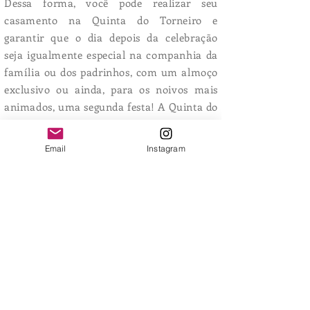
Dessa forma, você pode realizar seu
casamento na Quinta do Torneiro e
garantir que o dia depois da celebração
seja igualmente especial na companhia da
família ou dos padrinhos, com um almoço
exclusivo ou ainda, para os noivos mais
animados, uma segunda festa! A Quinta do
Torneiro possui 6 quartos com capacidade
para um total de 16 pessoas.
Email
Instagram
12 - Estacionamento
A Quinta do Torneiro, oferece aos seus
clientes um amplo espaço de
estacionamento. Com capacidade para
mais de 100 carros e até autocarros de
qualquer dimensão, seu evento na Quinta