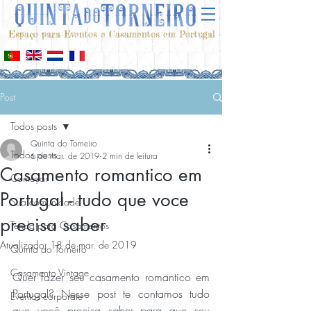
Espaço para Eventos e Casamentos em Portugal
Post
Todos posts
Quinta do Torneiro
Todos posts
6 de mar. de 2019
2 min de leitura
Casamento romantico em
Começar
Portugal - tudo que voce
Sua comunidade
precisa saber
Tenda para Casamentos
Atualizado:
18 de mar. de 2019
Quinta do Torneiro
Casamento Vintage
Quer fazer seu casamento romantico em 
Portugal? Nesse post te contamos tudo 
Eventos corporate
que você precisa saber para que seu 