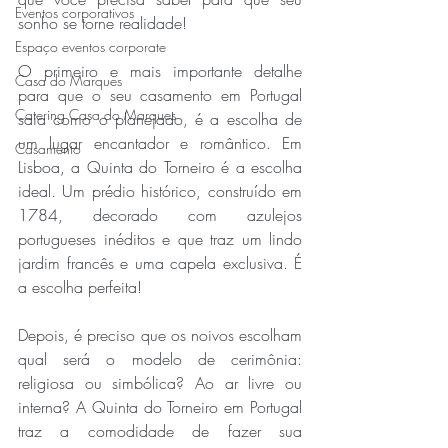
Eventos corporativos
sonho se torne realidade!
Espaço eventos corporate
O primeiro e mais importante detalhe 
Casa do Marques
para que o seu casamento em Portugal 
Catering Casa do Marques
saia como o planejado, é a escolha de 
um lugar encantador e romântico. Em 
Casamento
Lisboa, a Quinta do Torneiro é a escolha 
ideal. Um prédio histórico, construído em 
1784, decorado com azulejos 
portugueses inéditos e que traz um lindo 
jardim francês e uma capela exclusiva. É 
a escolha perfeita!
Depois, é preciso que os noivos escolham 
qual será o modelo de cerimônia: 
religiosa ou simbólica? Ao ar livre ou 
interna? A Quinta do Torneiro em Portugal 
traz a comodidade de fazer sua 