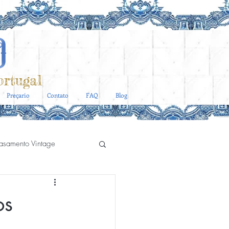
rtugal
Preçario
Contato
FAQ
Blog
asamento Vintage
Catering Casa do Marques
os