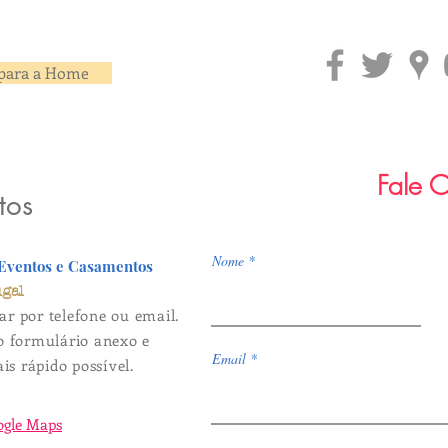
eventos corporate em Lisboa
ate 
para a Home
Fale 
tos
Nome
 Eventos e Casamentos
ugal
ar por telefone ou email.
 formulário anexo e
Email
s rápido possível.
ogle Maps